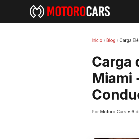
Inicio
›
Blog
›
Carga Elé
Carga 
Miami 
Conduc
Por Motoro Cars
•
6 d