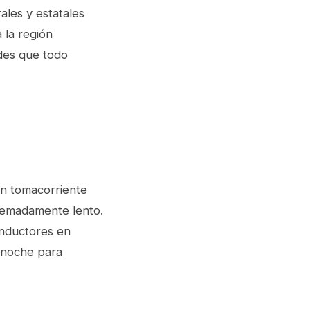
rales y estatales
 la región
ades que todo
un tomacorriente
tremadamente lento.
onductores en
a noche para