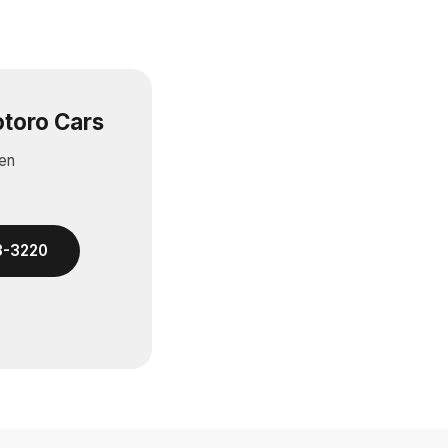
otoro Cars
 en
33-3220