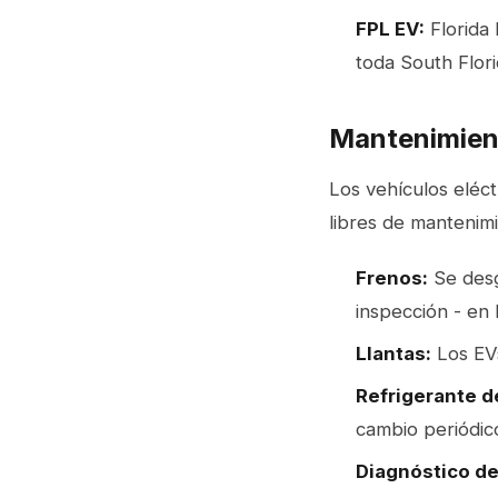
FPL EV:
Florida 
toda South Flor
Mantenimien
Los vehículos eléc
libres de mantenimi
Frenos:
Se desg
inspección - en
Llantas:
Los EVs
Refrigerante d
cambio periódic
Diagnóstico de