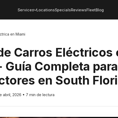
Services
Locations
Specials
Reviews
Fleet
Blog
ctrica en Miami
de Carros Eléctricos
- Guía Completa para
tores en South Flor
e abril, 2026
•
7 min de lectura