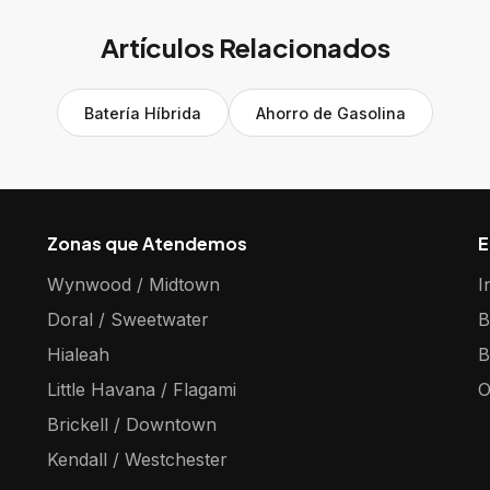
Artículos Relacionados
Batería Híbrida
Ahorro de Gasolina
Zonas que Atendemos
E
Wynwood / Midtown
I
Doral / Sweetwater
B
Hialeah
B
Little Havana / Flagami
O
Brickell / Downtown
Kendall / Westchester