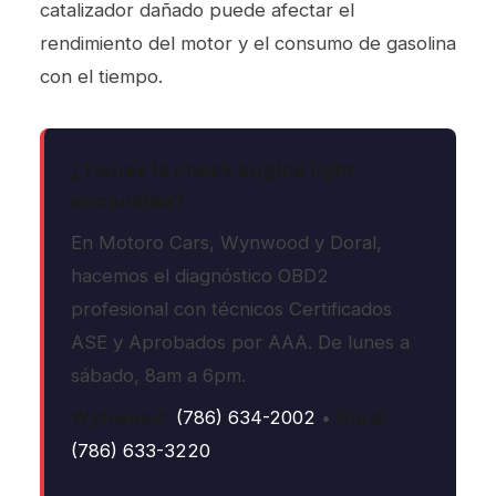
catalizador dañado puede afectar el
rendimiento del motor y el consumo de gasolina
con el tiempo.
¿Tienes la check engine light
encendida?
En Motoro Cars, Wynwood y Doral,
hacemos el diagnóstico OBD2
profesional con técnicos Certificados
ASE y Aprobados por AAA. De lunes a
sábado, 8am a 6pm.
Wynwood:
(786) 634-2002
•
Doral:
(786) 633-3220