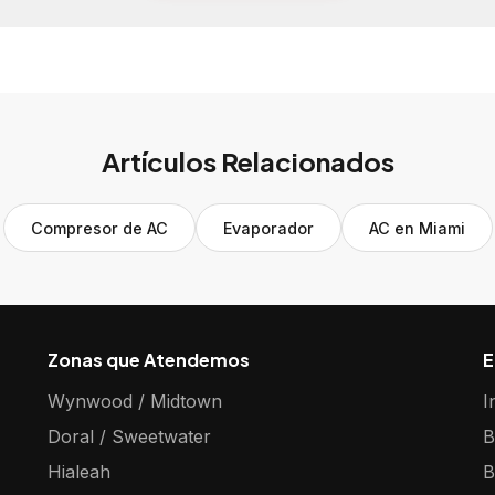
Artículos Relacionados
Compresor de AC
Evaporador
AC en Miami
Zonas que Atendemos
E
Wynwood / Midtown
I
Doral / Sweetwater
B
Hialeah
B