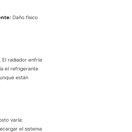
ente:
Daño físico
El radiador enfría
a el refrigerante
aunque están
sto varía:
ecargar el sistema