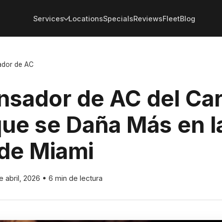
Services
Locations
Specials
Reviews
Fleet
Blog
dor de AC
sador de AC del Car
que se Daña Más en l
 de Miami
e abril, 2026
•
6 min de lectura