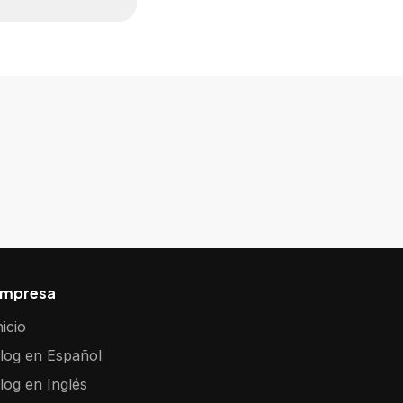
mpresa
nicio
log en Español
log en Inglés