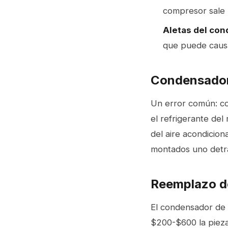
compresor sale 
Aletas del con
que puede causar
Condensador 
Un error común: con
el refrigerante del
del aire acondicio
montados uno detrás
Reemplazo d
El condensador de 
$200-$600 la pieza