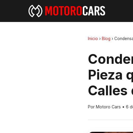
Inicio
›
Blog
›
Condensa
Conden
Pieza 
Calles
Por Motoro Cars
•
6 d