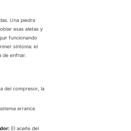
das. Una piedra
oblar esas aletas y
guir funcionando
imer síntoma: el
de enfriar.
na del compresor, la
sistema arranca
ador:
El aceite del