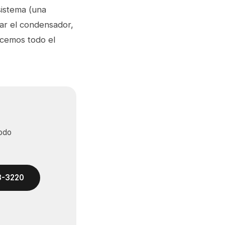
sistema (una
ar el condensador,
acemos todo el
todo
33-3220