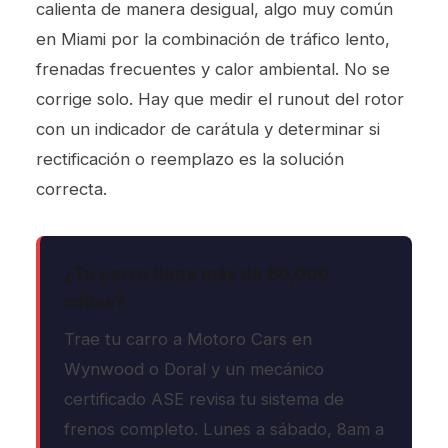
calienta de manera desigual, algo muy común
en Miami por la combinación de tráfico lento,
frenadas frecuentes y calor ambiental. No se
corrige solo. Hay que medir el runout del rotor
con un indicador de carátula y determinar si
rectificación o reemplazo es la solución
correcta.
¿Tu carro tiene más de 80,000
millas?
Trae tu carro a Motoro Cars en
Wynwood o Doral y un mecánico
certificado ASE revisa tu sistema de
frenos completo. Lunes a sábado, 8am a