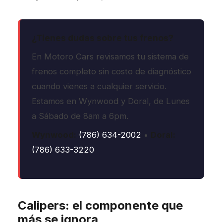
¿Tienes dudas sobre tus frenos?
En Motoro Cars revisamos tu sistema de
frenos completo sin costo de diagnóstico
cuando vienes a cualquier servicio.
Estamos en Wynwood y Doral, de Lunes
a Sábado de 8am a 6pm.
Wynwood:
(786) 634-2002
•
Doral:
(786) 633-3220
Calipers: el componente que
más se ignora