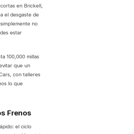
cortas en Brickell,
ra el desgaste de
e simplemente no
edes estar
ta 100,000 millas
evitar que un
ars, con talleres
eos lo que
os Frenos
pido: el ciclo