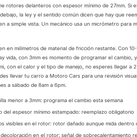
ne rotores delanteros con espesor mínimo de 27mm. Si el 
debajo, la ley y el sentido común dicen que hay que reem
bien a simple vista. Un mecánico usa un micrómetro para 
den en milímetros de material de fricción restante. Con 
ay vida, con 3mm es momento de programar el cambio,
i, con el calor y el tipo de manejo, no esperes llegar a
des llevar tu carro a Motoro Cars para una revisión visual
unes a sábado de 8am a 6pm.
illa menor a 3mm: programa el cambio esta semana
o del espesor mínimo estampado: reemplazo obligatorio
s visibles en el rotor: rotor dañado aunque mida dentro 
 decoloración en el rotor: señal de sobrecalentamiento r