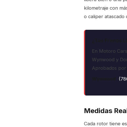
kilometraje con más
o caliper atascado
¿Tus Frenos L
En Motoro Cars 
Wynwood y Dora
Aprobados por
Wynwood:
(78
Medidas Real
Cada rotor tiene e