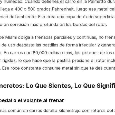
y humedad. Cuando detienes el carro en la Palmetto duran
 llega a 400 o 500 grados Fahrenheit, luego ese metal ca
dad del ambiente. Eso crea una capa de óxido superficial
te en corrosión más profunda en los bordes del rotor.
de Miami obliga a frenadas parciales y continuas, no frena
 de uso desgasta las pastillas de forma irregular y gene
rs. En carros con 80,000 millas o más, los pistones de los 
rigidez, lo que hace que la pastilla presione el rotor inc
l. Ese roce constante consume metal sin que te des cuent
cretos: Lo Que Sientes, Lo Que Signif
pedal o el volante al frenar
 más común en carros de alto kilometraje con rotores de