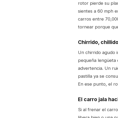
rotor pierde su plan
sientes a 60 mph en
carros entre 70,000
tornear porque que
Chirrido, chillid
Un chirrido agudo i
pequeña lengüeta de
advertencia. Un rui
pastilla ya se cons
En ese punto, el ro
El carro jala hac
Si al frenar el car
libera bien o una p