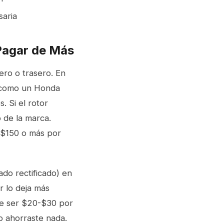
saria
 Pagar de Más
ero o trasero. En
s como un Honda
 Si el rotor
 de la marca.
 $150 o más por
ado rectificado) en
ar lo deja más
le ser $20-$30 por
no ahorraste nada.