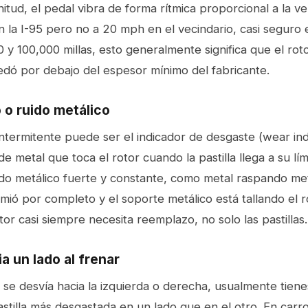
itud, el pedal vibra de forma rítmica proporcional a la vel
 la I-95 pero no a 20 mph en el vecindario, casi seguro e
 y 100,000 millas, esto generalmente significa que el ro
dó por debajo del espesor mínimo del fabricante.
o o ruido metálico
ntermitente puede ser el indicador de desgaste (wear ind
 metal que toca el rotor cuando la pastilla llega a su lím
do metálico fuerte y constante, como metal raspando metal
umió por completo y el soporte metálico está tallando el 
tor casi siempre necesita reemplazo, no solo las pastillas.
ia un lado al frenar
ro se desvía hacia la izquierda o derecha, usualmente tien
astilla más desgastada en un lado que en el otro. En carro