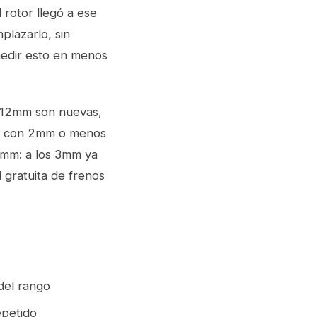
rotor llegó a ese
plazarlo, sin
medir esto en menos
10-12mm son nuevas,
 y con 2mm o menos
 2mm: a los 3mm ya
 gratuita de frenos
del rango
epetido