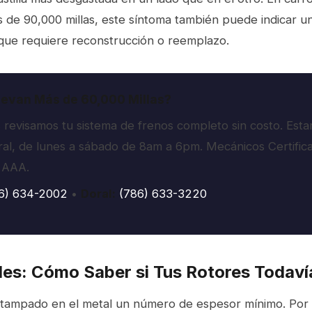
 de 90,000 millas, este síntoma también puede indicar un
 que requiere reconstrucción o reemplazo.
levan Más de 60,000 Millas?
revisamos tu sistema de frenos completo sin costo. Est
l, de lunes a sábado de 8am a 6pm. Mecánicos Certific
 AAA.
6) 634-2002
•
Doral:
(786) 633-3220
es: Cómo Saber si Tus Rotores Todaví
stampado en el metal un número de espesor mínimo. Por