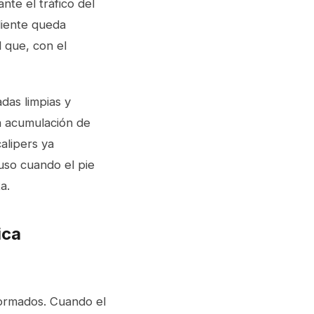
te el tráfico del
liente queda
 que, con el
das limpias y
ra acumulación de
calipers ya
luso cuando el pie
a.
ica
formados. Cuando el