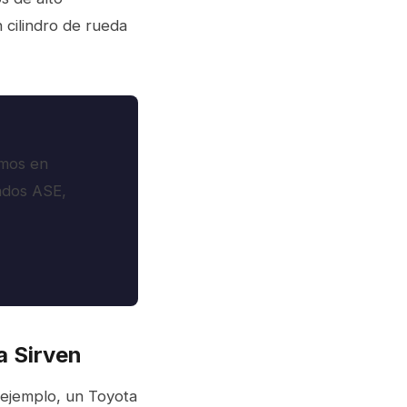
 cilindro de rueda
amos en
ados ASE,
a Sirven
 ejemplo, un Toyota