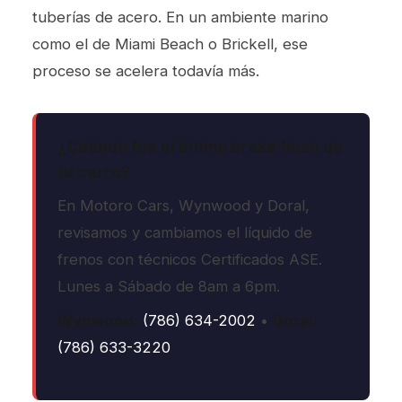
tuberías de acero. En un ambiente marino
como el de Miami Beach o Brickell, ese
proceso se acelera todavía más.
¿Cuándo fue el último brake flush de
tu carro?
En Motoro Cars, Wynwood y Doral,
revisamos y cambiamos el líquido de
frenos con técnicos Certificados ASE.
Lunes a Sábado de 8am a 6pm.
Wynwood:
(786) 634-2002
•
Doral:
(786) 633-3220