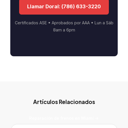
Llamar Doral: (786) 633-3220
Certificados ASE • Aprobados por AAA • Lun a Sáb
8am a 6pm
Artículos Relacionados
Reparación de frenos en Miami →