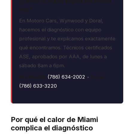
¿Tienes la check engine encendida
hoy?
En Motoro Cars, Wynwood y Doral,
hacemos el diagnóstico con equipo
profesional y te explicamos exactamente
qué encontramos. Técnicos certificados
ASE, aprobados por AAA, de lunes a
sábado 8am a 6pm.
Wynwood:
(786) 634-2002
•
Doral:
(786) 633-3220
Por qué el calor de Miami
complica el diagnóstico