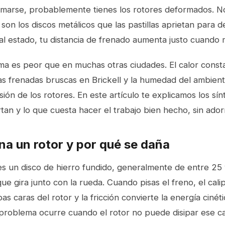
rmarse, probablemente tienes los rotores deformados. 
son los discos metálicos que las pastillas aprietan para d
l estado, tu distancia de frenado aumenta justo cuando m
a es peor que en muchas otras ciudades. El calor constan
as frenadas bruscas en Brickell y la humedad del ambient
sión de los rotores. En este artículo te explicamos los sín
an y lo que cuesta hacer el trabajo bien hecho, sin ador
a un rotor y por qué se daña
es un disco de hierro fundido, generalmente de entre 2
e gira junto con la rueda. Cuando pisas el freno, el cali
as caras del rotor y la fricción convierte la energía cinéti
l problema ocurre cuando el rotor no puede disipar ese c