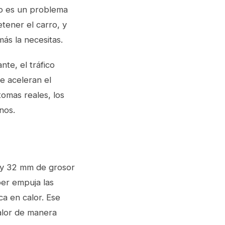
No es un problema
etener el carro, y
ás la necesitas.
te, el tráfico
e aceleran el
tomas reales, los
nos.
5 y 32 mm de grosor
per empuja las
ca en calor. Ese
alor de manera