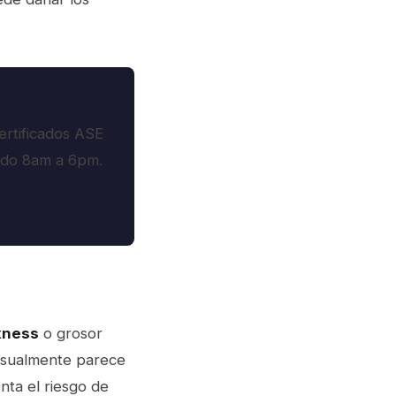
ertificados ASE
ado 8am a 6pm.
kness
o grosor
visualmente parece
nta el riesgo de