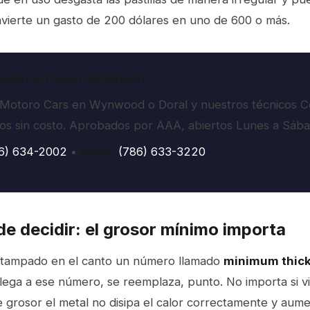
onvierte un gasto de 200 dólares en uno de 600 o más.
ación al frenar en Miami?
a Motoro Cars en Wynwood o Doral y nuestros técnicos C
enos sin costo. Aprobados por AAA, abiertos Lunes a Sáb
6) 634-2002
•
Doral:
(786) 633-3220
de decidir: el grosor mínimo importa
estampado en el canto un número llamado
minimum thic
 llega a ese número, se reemplaza, punto. No importa si 
 grosor el metal no disipa el calor correctamente y aume