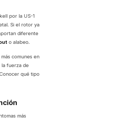
kell por la US-1
al. Si el rotor ya
mportan diferente
out
o alabeo.
son más comunes en
 la fuerza de
 Conocer qué tipo
nción
síntomas más