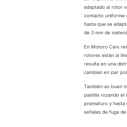
adaptado al rotor vi
contacto uniforme 
hasta que se adap
de 3 mm de materia
En Motoro Cars r
rotores están al lí
resulta en una dist
cambian en par por
También es buen mo
pastilla rozando e
prematuro y hasta q
señales de fuga de 