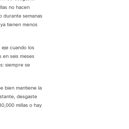
illas no hacen
do durante semanas
as ya tienen menos
 eje cuando los
os en seis meses
as: siempre se
e bien mantiene la
nstante, desgaste
80,000 millas o hay