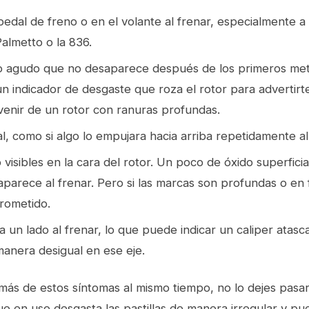
pedal de freno o en el volante al frenar, especialmente a
Palmetto o la 836.
co agudo que no desaparece después de los primeros met
 un indicador de desgaste que roza el rotor para advertir
enir de un rotor con ranuras profundas.
l, como si algo lo empujara hacia arriba repetidamente al
visibles en la cara del rotor. Un poco de óxido superficia
parece al frenar. Pero si las marcas son profundas o en f
rometido.
cia un lado al frenar, lo que puede indicar un caliper atas
anera desigual en ese eje.
o más de estos síntomas al mismo tiempo, no lo dejes pasar
e en uso desgasta las pastillas de manera irregular y pu