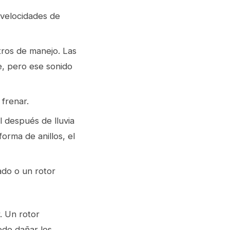
 velocidades de
ros de manejo. Las
te, pero ese sonido
 frenar.
l después de lluvia
orma de anillos, el
cado o un rotor
. Un rotor
ede dañar los