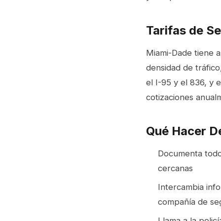
Tarifas de S
Miami-Dade tiene al
densidad de tráfico
el I-95 y el 836, 
cotizaciones anualm
Qué Hacer D
Documenta todo c
cercanas
Intercambia inf
compañía de se
Llama a la policí