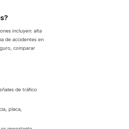
as?
ones incluyen: alta
cia de accidentes en
seguro, comparar
eñales de tráfico
ia, placa,
al es importante