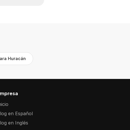
para Huracán
mpresa
nicio
log en Español
log en Inglés