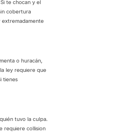
Si te chocan y el
sin cobertura
 y extremadamente
rmenta o huracán,
la ley requiere que
i tienes
uién tuvo la culpa.
 requiere collision