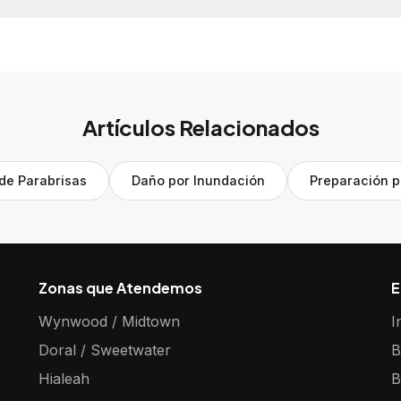
Artículos Relacionados
de Parabrisas
Daño por Inundación
Preparación 
Zonas que Atendemos
E
Wynwood / Midtown
I
Doral / Sweetwater
B
Hialeah
B