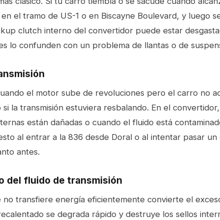
más clásico. Si tu carro tiembla o se sacude cuando alcan
en el tramo de US-1 o en Biscayne Boulevard, y luego se 
ockup clutch interno del convertidor puede estar desgast
 lo confunden con un problema de llantas o de suspens
ransmisión
 cuando el motor sube de revoluciones pero el carro no a
si la transmisión estuviera resbalando. En el convertidor
nternas están dañadas o cuando el fluido está contaminad
esto al entrar a la 836 desde Doral o al intentar pasar un 
anto antes.
 del fluido de transmisión
no transfiere energía eficientemente convierte el exceso 
ecalentado se degrada rápido y destruye los sellos inter