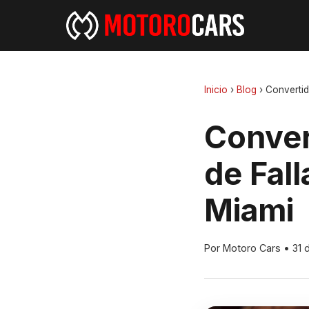
Inicio
›
Blog
›
Convertid
Conver
de Fal
Miami
Por Motoro Cars
•
31 