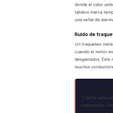
donde el calor ambi
tablero marca tempe
una señal de alarma
Ruido de traque
Un traqueteo metál
cuando el motor est
desgastados. Este r
muchos conductore
¿Tu carro vibr
Trae tu vehícu
transmisión. T