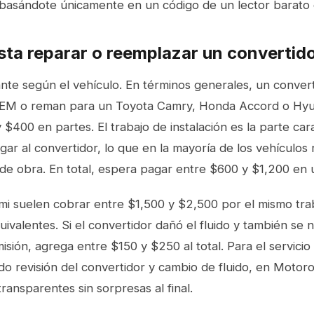
basándote únicamente en un código de un lector barato
ta reparar o reemplazar un convertido
ante según el vehículo. En términos generales, un conver
OEM o reman para un Toyota Camry, Honda Accord o Hy
 $400 en partes. El trabajo de instalación es la parte cara
egar al convertidor, lo que en la mayoría de los vehículos
e obra. En total, espera pagar entre $600 y $1,200 en un
mi suelen cobrar entre $1,500 y $2,500 por el mismo tra
ivalentes. Si el convertidor dañó el fluido y también se n
sión, agrega entre $150 y $250 al total. Para el
servicio
do revisión del convertidor y cambio de fluido, en Motor
ansparentes sin sorpresas al final.