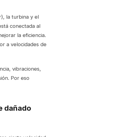
, la turbina y el
está conectada al
ejorar la eficiencia.
or a velocidades de
cia, vibraciones,
sión. Por eso
e dañado