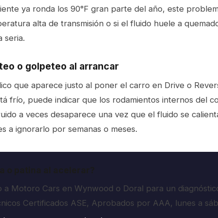
ente ya ronda los 90°F gran parte del año, este problema
ratura alta de transmisión o si el fluido huele a quemado 
 seria.
teo o golpeteo al arrancar
ico que aparece justo al poner el carro en Drive o Reve
á frío, puede indicar que los rodamientos internos del c
uido a veces desaparece una vez que el fluido se calienta
s a ignorarlo por semanas o meses.
a o patina al acelerar?
lo a Motoro Cars en Wynwood o Doral para un diagnósti
écnicos Certificados ASE, Aprobados por AAA, lunes a s