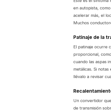
Este es el síntoma 
en autopista, como 
acelerar más, el l
Muchos conductores
Patinaje de la t
El patinaje ocurre
proporcional, como 
cuando las aspas i
metálicas. Si notas 
llévalo a revisar cu
Recalentamiento
Un convertidor que 
de transmisión sobr