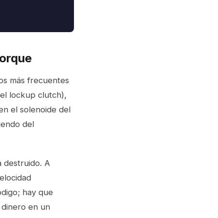
torque
Los más frecuentes
el lockup clutch),
en el solenoide del
iendo del
á destruido. A
elocidad
ódigo; hay que
s dinero en un