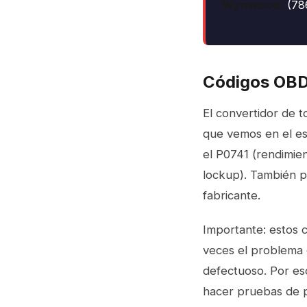
Wynwood:
(78
Códigos OBD2
El convertidor de 
que vemos en el esc
el P0741 (rendimien
lockup). También 
fabricante.
Importante: estos c
veces el problema 
defectuoso. Por eso
hacer pruebas de pr