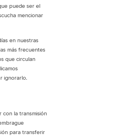
rque puede ser el
escucha mencionar
ías en nuestras
las más frecuentes
s que circulan
plicamos
 ignorarlo.
 con la transmisión
l embrague
ión para transferir