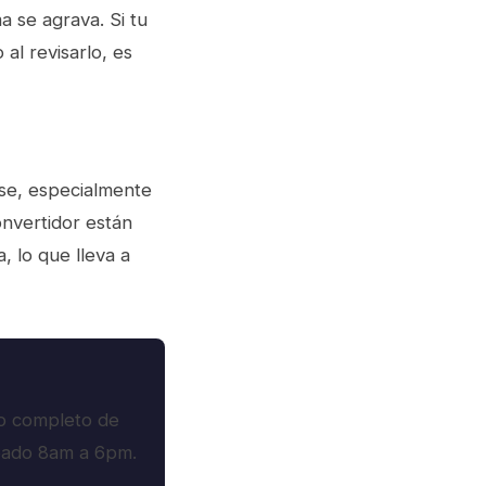
 se agrava. Si tu
al revisarlo, es
rse, especialmente
onvertidor están
, lo que lleva a
co completo de
ábado 8am a 6pm.