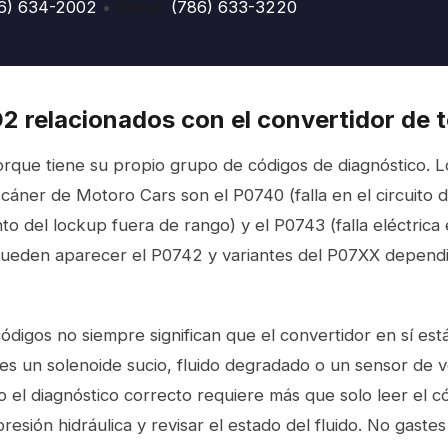
6) 634-2002
•
Doral:
(786) 633-3220
 relacionados con el convertidor de 
torque tiene su propio grupo de códigos de diagnóstico. 
áner de Motoro Cars son el P0740 (falla en el circuito d
to del lockup fuera de rango) y el P0743 (falla eléctrica 
pueden aparecer el P0742 y variantes del P07XX depend
ódigos no siempre significan que el convertidor en sí est
es un solenoide sucio, fluido degradado o un sensor de v
 el diagnóstico correcto requiere más que solo leer el c
esión hidráulica y revisar el estado del fluido. No gaste