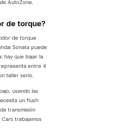
 de AutoZone.
r de torque?
tidor de torque
undai Sonata puede
: hay que bajar la
 representa entre 4
 taller serio.
bajo, usando las
ecesita un flush
 de transmisión
o Cars trabajamos