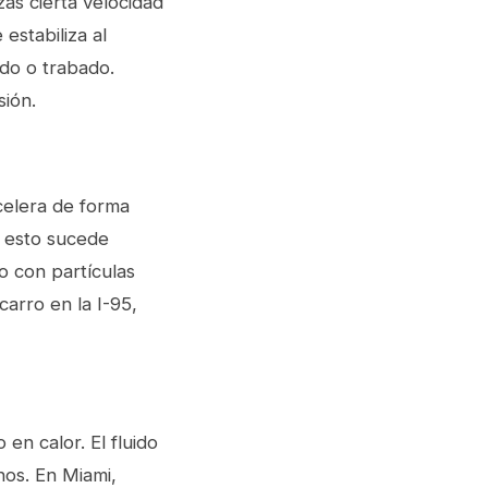
zas cierta velocidad
estabiliza al
ado o trabado.
ión.
celera de forma
, esto sucede
o con partículas
carro en la I-95,
en calor. El fluido
nos. En Miami,