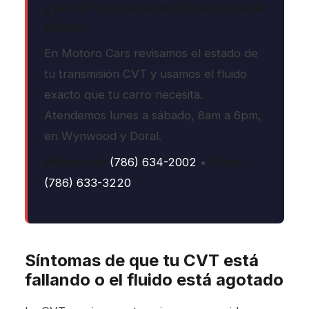
¿Tu CVT nunca ha tenido servicio de
fluido?
En Motoro Cars revisamos el estado de
tu transmisión CVT y usamos el fluido
exacto que tu carro necesita.
Atendemos lunes a sábado, 8am a 6pm,
en Wynwood y Doral.
Wynwood:
(786) 634-2002
•
Doral:
(786) 633-3220
Síntomas de que tu CVT está
fallando o el fluido está agotado