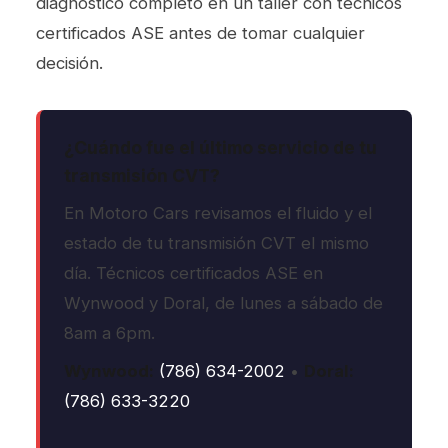
diagnóstico completo en un taller con técnicos
certificados ASE antes de tomar cualquier
decisión.
¿Cuándo fue el último servicio de tu
transmisión CVT?
En Motoro Cars revisamos el fluido y el
estado de tu transmisión CVT el mismo
día. Técnicos certificados ASE en
Wynwood y Doral, de lunes a sábado de
8am a 6pm.
Wynwood:
(786) 634-2002
•
Doral:
(786) 633-3220