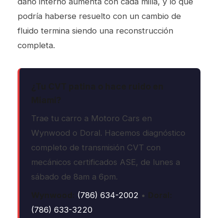
daño interno aumenta con cada milla, y lo que
podría haberse resuelto con un cambio de
fluido termina siendo una reconstrucción
completa.
¿Tu CVT patina o hace ruido en
Miami?
Trae tu carro a Motoro Cars en
Wynwood o Doral. Hacemos diagnóstico
completo de transmisión CVT con
mecánicos certificados ASE, de lunes a
sábado de 8am a 6pm.
Wynwood:
(786) 634-2002
•
Doral:
(786) 633-3220