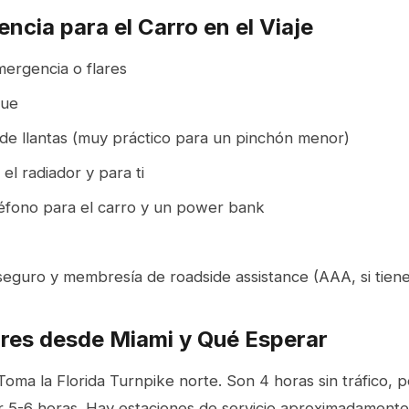
ncia para el Carro en el Viaje
mergencia o flares
que
l de llantas (muy práctico para un pinchón menor)
el radiador y para ti
éfono para el carro y un power bank
seguro y membresía de roadside assistance (AAA, si tiene
res desde Miami y Qué Esperar
oma la Florida Turnpike norte. Son 4 horas sin tráfico, p
r 5-6 horas. Hay estaciones de servicio aproximadamente