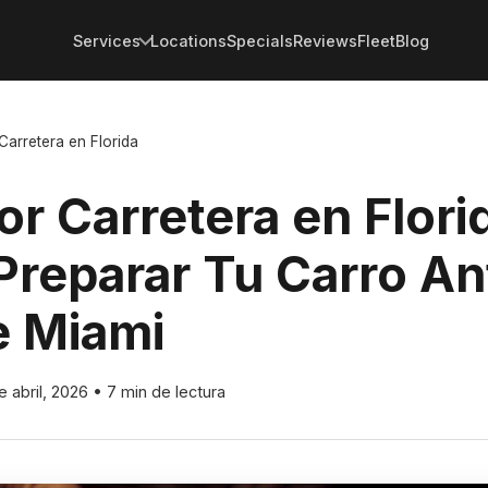
Services
Locations
Specials
Reviews
Fleet
Blog
 Carretera en Florida
or Carretera en Flori
reparar Tu Carro An
e Miami
e abril, 2026
•
7 min de lectura