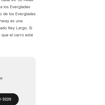
a los Everglades
amo de los Everglades
ghway es una
ado Key Largo. Si
 que el carro esté
ue
33-3220