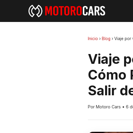
Inicio
›
Blog
›
Viaje por
Viaje p
Cómo P
Salir d
Por Motoro Cars
•
6 d