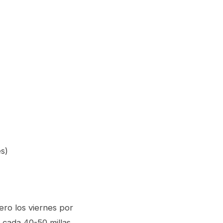
s)
ero los viernes por
 cada 40-50 millas