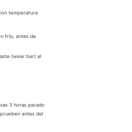
 con temperatura
en frío, antes de
gaste (wear bar) al
evas 3 horas parado
a prueben antes del