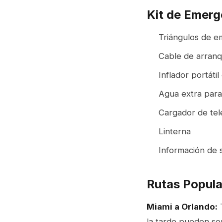
Kit de Emerge
Triángulos de e
Cable de arran
Inflador portáti
Agua extra para 
Cargador de tel
Linterna
Información de 
Rutas Popula
Miami a Orlando:
T
la tarde pueden se