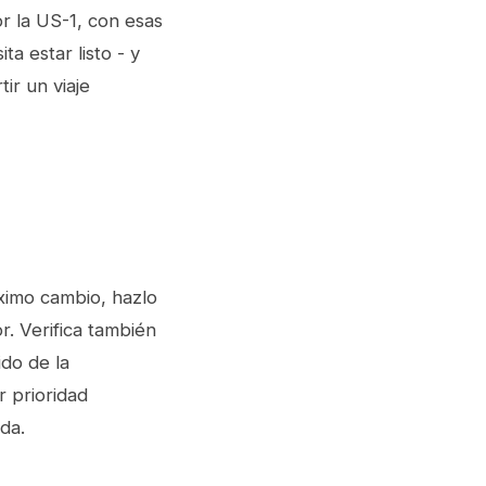
r la US-1, con esas
ta estar listo - y
ir un viaje
óximo cambio, hazlo
r. Verifica también
ido de la
r prioridad
ida.