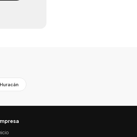
 Huracán
mpresa
nicio