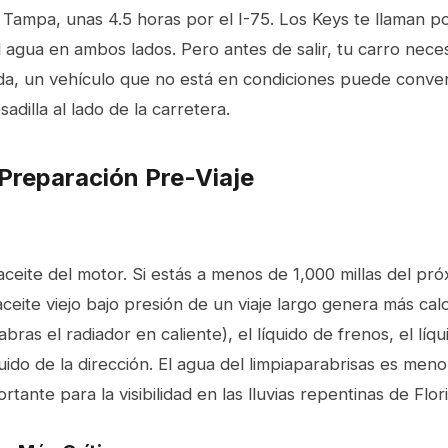
 Tampa, unas 4.5 horas por el I-75. Los Keys te llaman po
l agua en ambos lados. Pero antes de salir, tu carro necesi
ida, un vehículo que no está en condiciones puede convert
adilla al lado de la carretera.
 Preparación Pre-Viaje
e aceite del motor. Si estás a menos de 1,000 millas del pr
aceite viejo bajo presión de un viaje largo genera más calo
abras el radiador en caliente), el líquido de frenos, el líqu
quido de la dirección. El agua del limpiaparabrisas es meno
ante para la visibilidad en las lluvias repentinas de Flor