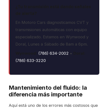
¿Tu transmisión está dando señales
de alerta?
En Motoro Cars diagnosticamos CVT y
transmisiones automáticas con equipo
especializado. Estamos en Wynwood y
Doral, Lunes a Sábado de 8am a 6pm.
Wynwood:
(786) 634-2002
•
Doral:
(786) 633-3220
Mantenimiento del fluido: la
diferencia más importante
Aquí está uno de los errores más costosos que